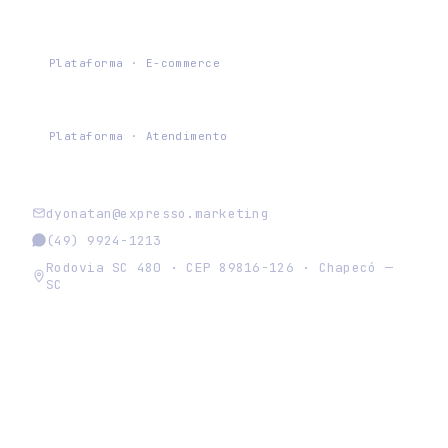
Expresso Commerce
Plataforma · E-commerce
Chat Expresso
Plataforma · Atendimento
dyonatan@expresso.marketing
(49) 9924-1213
Rodovia SC 480 · CEP 89816-126 · Chapecó —
SC
expresso