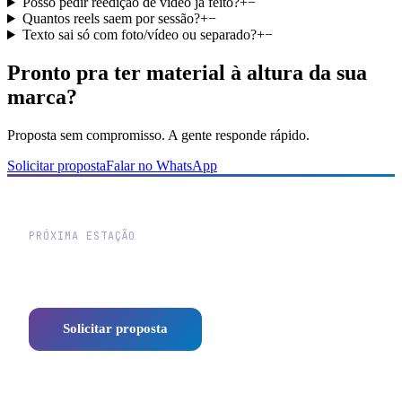
Posso pedir reedição de vídeo já feito?
+
−
Quantos reels saem por sessão?
+
−
Texto sai só com foto/vídeo ou separado?
+
−
Pronto pra ter material à altura da sua
marca?
Proposta sem compromisso. A gente responde rápido.
Solicitar proposta
Falar no WhatsApp
PRÓXIMA ESTAÇÃO
Vamos traçar a rota do seu
negócio?
Solicitar proposta
WhatsApp