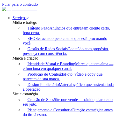
Pular para o conteúdo
Serviços
Mídia e tráfego
Tráfego Pago
Anúncios que entregam cliente certo,
hora certa.
SEO
Ser achado pelo cliente que está procurando
você.
Gestão de Redes Sociais
Conteúdo com propósito,
presença com consistência.
Marca e criação
Identidade Visual e Branding
Marca que tem alma —
e funciona em qualquer canal.
Produção de Conteúdo
Foto, vídeo e copy que
parecem da sua marca.
Design Publicitário
Material gráfico que sustenta toda
a operação.
Site e estratégia
Criação de Sites
Site que vende — rápido, claro e do
seu jeito.
Planejamento e Consultoria
Direção estratégica antes
do tiro à esmo.