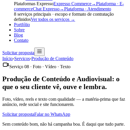
Plataformas Expresso
Expresso Commerce
→
Plataforma · E-
commerce
Chat Expresso
→
Plataforma · Atendimento
8
serviços principais · escopo e formato de contratação
definidos
Ver todos os serviços
→
Portfólio
Sobre
Blog
Contato
Solicitar proposta
Início
›
Serviços
›
Produção de Conteúdo
Serviço 08 · Foto · Vídeo · Texto
Produção de Conteúdo e Audiovisual:
o
que o seu cliente vê, ouve e lembra.
Foto, vídeo, reels e texto com qualidade — a matéria-prima que faz
anúncio, rede social e site funcionarem.
Solicitar proposta
Falar no WhatsApp
Sem conteúdo bom, não há campanha boa. É daqui que tudo parte.