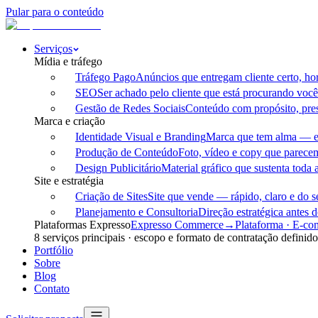
Pular para o conteúdo
Serviços
Mídia e tráfego
Tráfego Pago
Anúncios que entregam cliente certo, hor
SEO
Ser achado pelo cliente que está procurando você
Gestão de Redes Sociais
Conteúdo com propósito, pre
Marca e criação
Identidade Visual e Branding
Marca que tem alma — e 
Produção de Conteúdo
Foto, vídeo e copy que parece
Design Publicitário
Material gráfico que sustenta toda 
Site e estratégia
Criação de Sites
Site que vende — rápido, claro e do se
Planejamento e Consultoria
Direção estratégica antes d
Plataformas Expresso
Expresso Commerce
→
Plataforma · E-c
8
serviços principais · escopo e formato de contratação definido
Portfólio
Sobre
Blog
Contato