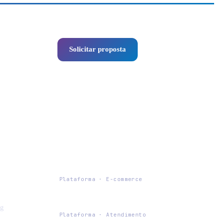
Solicitar proposta
WhatsApp
PLATAFORMAS EXPRESSO
Expresso Commerce
Plataforma · E-commerce
Chat Expresso
ng
Plataforma · Atendimento