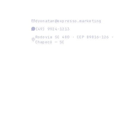
dyonatan@expresso.marketing
(49) 9924-1213
Rodovia SC 480 · CEP 89816-126 ·
Chapecó — SC
so