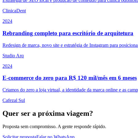
Estratégia de SEO local e produção de conteúdo para clínica odonto
ClinicaDent
2024
Rebranding completo para escritório de arquitetura
Redesign de marca, novo site e estratégia de Instagram para posicion
Studio Arq
2024
E-commerce do zero para R$ 120 mil/mês em 6 meses
Criamos do zero a loja virtual, a identidade da marca online e as camp
Cafezal Sul
Quer ser a próxima viagem?
Proposta sem compromisso. A gente responde rápido.
Solicitar proposta
Falar no WhatsApp