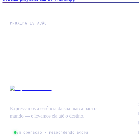
PRÓXIMA ESTAÇÃO
Vamos traçar a rota d
Expressamos a essência da sua marca para o
mundo — e levamos ela até o destino.
Em operação · respondendo agora