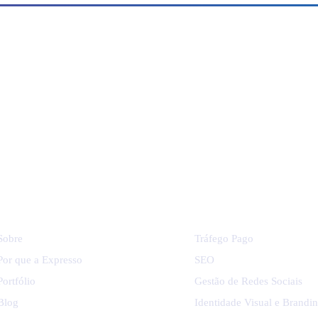
o seu negócio?
NAVEGAR
SERVIÇOS
Sobre
Tráfego Pago
Por que a Expresso
SEO
Portfólio
Gestão de Redes Sociais
Blog
Identidade Visual e Brandi