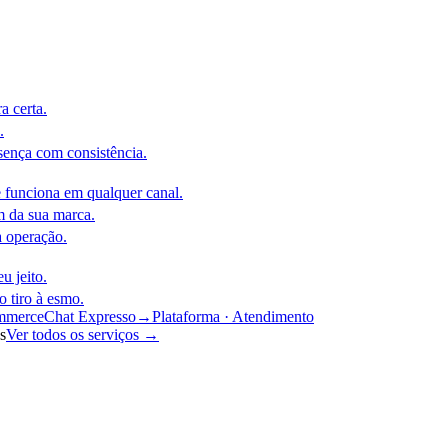
a certa.
.
sença com consistência.
funciona em qualquer canal.
m da sua marca.
a operação.
u jeito.
o tiro à esmo.
ommerce
Chat Expresso
→
Plataforma · Atendimento
s
Ver todos os serviços
→