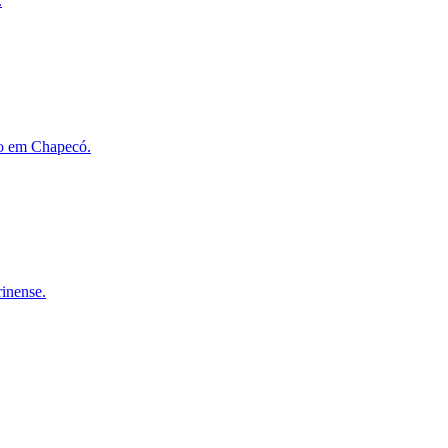
.
rão em Chapecó.
rinense.