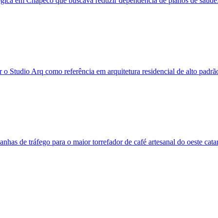
lógica em Chapecó que buscava reduzir dependência de planos de saúde
ar o Studio Arq como referência em arquitetura residencial de alto pad
anhas de tráfego para o maior torrefador de café artesanal do oeste cata