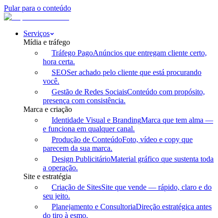
Pular para o conteúdo
Serviços
Mídia e tráfego
Tráfego Pago
Anúncios que entregam cliente certo,
hora certa.
SEO
Ser achado pelo cliente que está procurando
você.
Gestão de Redes Sociais
Conteúdo com propósito,
presença com consistência.
Marca e criação
Identidade Visual e Branding
Marca que tem alma —
e funciona em qualquer canal.
Produção de Conteúdo
Foto, vídeo e copy que
parecem da sua marca.
Design Publicitário
Material gráfico que sustenta toda
a operação.
Site e estratégia
Criação de Sites
Site que vende — rápido, claro e do
seu jeito.
Planejamento e Consultoria
Direção estratégica antes
do tiro à esmo.