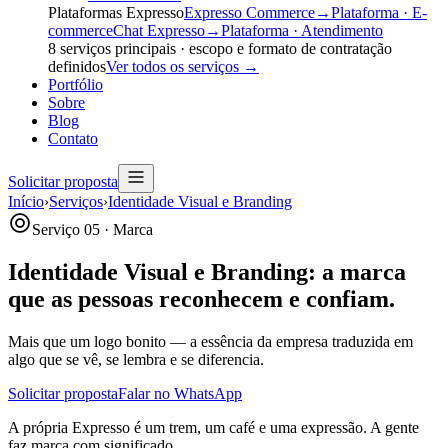
Plataformas Expresso
Expresso Commerce
→
Plataforma · E-
commerce
Chat Expresso
→
Plataforma · Atendimento
8
serviços principais · escopo e formato de contratação
definidos
Ver todos os serviços
→
Portfólio
Sobre
Blog
Contato
Solicitar proposta
Início
›
Serviços
›
Identidade Visual e Branding
Serviço 05 · Marca
Identidade Visual e Branding:
a marca
que as pessoas reconhecem e confiam.
Mais que um logo bonito — a essência da empresa traduzida em
algo que se vê, se lembra e se diferencia.
Solicitar proposta
Falar no WhatsApp
A própria Expresso é um trem, um café e uma expressão. A gente
faz marca com significado.