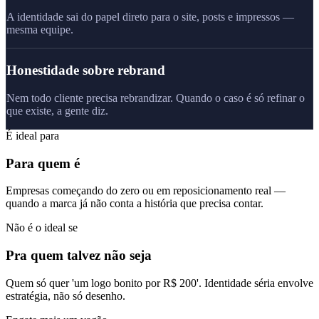
A identidade sai do papel direto para o site, posts e impressos —
mesma equipe.
Honestidade sobre rebrand
Nem todo cliente precisa rebrandizar. Quando o caso é só refinar o
que existe, a gente diz.
É ideal para
Para quem é
Empresas começando do zero ou em reposicionamento real —
quando a marca já não conta a história que precisa contar.
Não é o ideal se
Pra quem talvez não seja
Quem só quer 'um logo bonito por R$ 200'. Identidade séria envolve
estratégia, não só desenho.