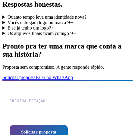
Respostas honestas.
Quanto tempo leva uma identidade nova?
+
−
Vocês entregam logo ou marca?
+
−
E se já tenho um logo?
+
−
Os arquivos finais ficam comigo?
+
−
Pronto pra ter uma marca que conta a
sua história?
Proposta sem compromisso. A gente responde rápido.
Solicitar proposta
Falar no WhatsApp
PRÓXIMA ESTAÇÃO
Vamos traçar a rota do seu
negócio?
Solicitar proposta
WhatsApp