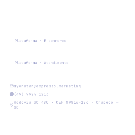
PLATAFORMAS EXPRESSO
Expresso Commerce
Plataforma · E-commerce
Chat Expresso
Plataforma · Atendimento
dyonatan@expresso.marketing
(49) 9924-1213
Rodovia SC 480 · CEP 89816-126 · Chapecó —
SC