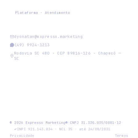
Chat Expresso
Plataforma · Atendimento
dyonatan@expresso.marketing
(49) 9924-1213
Rodovia SC 480 · CEP 89816-126 · Chapecó —
SC
expresso
© 2026 Expresso Marketing®
·
CNPJ
31.330.035/0001-12
·
INPI 921.143.834 · NCL 35 · até 24/08/2031
Privacidade
Termos