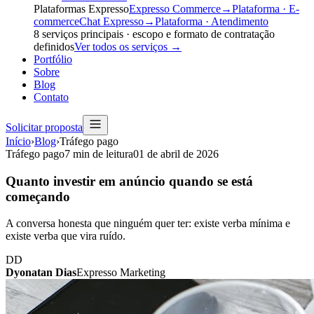
Plataformas Expresso
Expresso Commerce
→
Plataforma · E-
commerce
Chat Expresso
→
Plataforma · Atendimento
8
serviços principais · escopo e formato de contratação
definidos
Ver todos os serviços
→
Portfólio
Sobre
Blog
Contato
Solicitar proposta
Início
›
Blog
›
Tráfego pago
Tráfego pago
7
min de leitura
01 de abril de 2026
Quanto investir em anúncio quando se está
começando
A conversa honesta que ninguém quer ter: existe verba mínima e
existe verba que vira ruído.
DD
Dyonatan Dias
Expresso Marketing