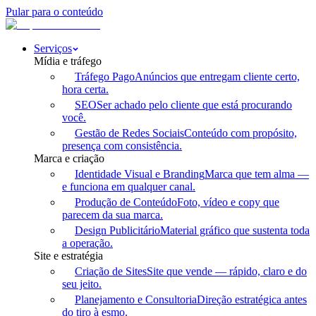
Pular para o conteúdo
Serviços
Mídia e tráfego
Tráfego Pago
Anúncios que entregam cliente certo,
hora certa.
SEO
Ser achado pelo cliente que está procurando
você.
Gestão de Redes Sociais
Conteúdo com propósito,
presença com consistência.
Marca e criação
Identidade Visual e Branding
Marca que tem alma —
e funciona em qualquer canal.
Produção de Conteúdo
Foto, vídeo e copy que
parecem da sua marca.
Design Publicitário
Material gráfico que sustenta toda
a operação.
Site e estratégia
Criação de Sites
Site que vende — rápido, claro e do
seu jeito.
Planejamento e Consultoria
Direção estratégica antes
do tiro à esmo.