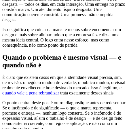
desgasta — todos os dias, em cada interação. Uma entrega no prazo
constrói marca. Um atendimento ríspido desgasta. Uma
comunicação coerente constrói. Uma promessa não cumprida
desgasta.
Isso significa que cuidar da marca é menos sobre encomendar um
design e mais sobre alinhar tudo o que a empresa faz e diz a uma
mesma ideia central. O logo entra nesse esforço, mas como
consequência, não como ponto de partida.
Quando o problema é mesmo visual — e
quando não é
É claro que existem casos em que a identidade visual precisa, sim,
de revisão: o negócio mudou de verdade, o público mudou, o visual
realmente envelheceu e hoje destoa do mercado. Isso é legítimo, e
quando vale a pena rebrandizar
trata exatamente desses sinais.
O ponto central deste post é outro: diagnostique antes de redesenhar.
Se o incômodo é de significado — o que a marca representa,
promete e entrega —, nenhum logo conserta. Se o incômodo é de
expressão visual, aí sim o trabalho é de design — e de design feito
como sistema coerente, com regras e aplicação, e não como um
desenho solto e bonito.