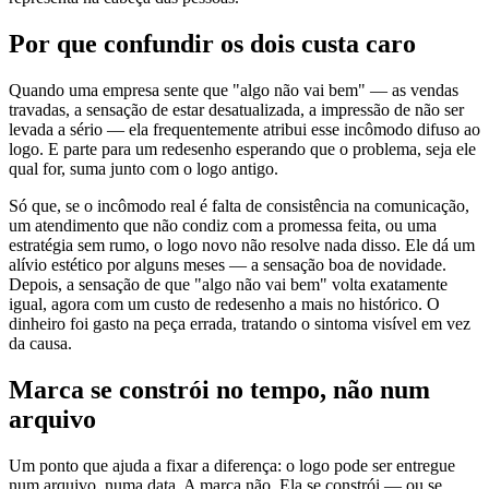
Por que confundir os dois custa caro
Quando uma empresa sente que "algo não vai bem" — as vendas
travadas, a sensação de estar desatualizada, a impressão de não ser
levada a sério — ela frequentemente atribui esse incômodo difuso ao
logo. E parte para um redesenho esperando que o problema, seja ele
qual for, suma junto com o logo antigo.
Só que, se o incômodo real é falta de consistência na comunicação,
um atendimento que não condiz com a promessa feita, ou uma
estratégia sem rumo, o logo novo não resolve nada disso. Ele dá um
alívio estético por alguns meses — a sensação boa de novidade.
Depois, a sensação de que "algo não vai bem" volta exatamente
igual, agora com um custo de redesenho a mais no histórico. O
dinheiro foi gasto na peça errada, tratando o sintoma visível em vez
da causa.
Marca se constrói no tempo, não num
arquivo
Um ponto que ajuda a fixar a diferença: o logo pode ser entregue
num arquivo, numa data. A marca não. Ela se constrói — ou se