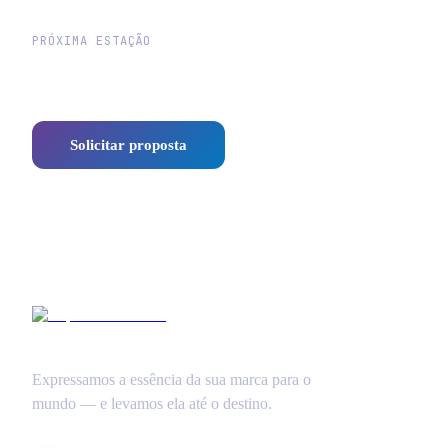
PRÓXIMA ESTAÇÃO
Vamos traçar a rota do seu
negócio?
Solicitar proposta
WhatsApp
Expressamos a essência da sua marca para o
mundo — e levamos ela até o destino.