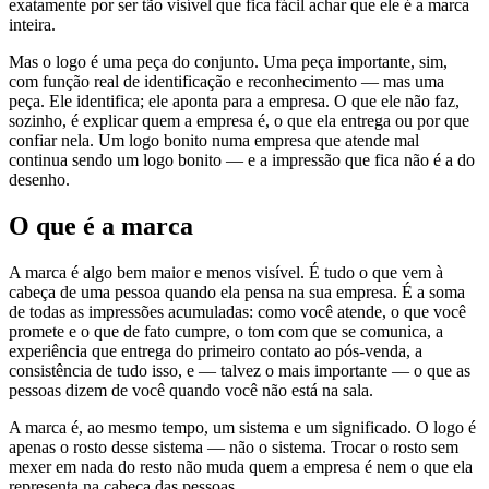
exatamente por ser tão visível que fica fácil achar que ele é a marca
inteira.
Mas o logo é uma peça do conjunto. Uma peça importante, sim,
com função real de identificação e reconhecimento — mas uma
peça. Ele identifica; ele aponta para a empresa. O que ele não faz,
sozinho, é explicar quem a empresa é, o que ela entrega ou por que
confiar nela. Um logo bonito numa empresa que atende mal
continua sendo um logo bonito — e a impressão que fica não é a do
desenho.
O que é a marca
A marca é algo bem maior e menos visível. É tudo o que vem à
cabeça de uma pessoa quando ela pensa na sua empresa. É a soma
de todas as impressões acumuladas: como você atende, o que você
promete e o que de fato cumpre, o tom com que se comunica, a
experiência que entrega do primeiro contato ao pós-venda, a
consistência de tudo isso, e — talvez o mais importante — o que as
pessoas dizem de você quando você não está na sala.
A marca é, ao mesmo tempo, um sistema e um significado. O logo é
apenas o rosto desse sistema — não o sistema. Trocar o rosto sem
mexer em nada do resto não muda quem a empresa é nem o que ela
representa na cabeça das pessoas.