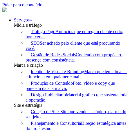
Pular para o conteúdo
Serviços
Mídia e tráfego
Tráfego Pago
Anúncios que entregam cliente certo,
hora certa.
SEO
Ser achado pelo cliente que está procurando
você.
Gestão de Redes Sociais
Conteúdo com propósito,
presença com consistência.
Marca e criação
Identidade Visual e Branding
Marca que tem alma —
e funciona em qualquer canal.
Produção de Conteúdo
Foto, vídeo e copy que
parecem da sua marca.
Design Publicitário
Material gráfico que sustenta toda
a operação.
Site e estratégia
Criação de Sites
Site que vende — rápido, claro e do
seu jeito.
Planejamento e Consultoria
Direção estratégica antes
do tiro à esmo.