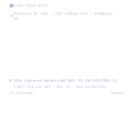
(49) 9924-1213
Rodovia SC 480 · CEP 89816-126 · Chapecó —
SC
expresso
© 2026 Expresso Marketing®
·
CNPJ
31.330.035/0001-12
·
INPI 921.143.834 · NCL 35 · até 24/08/2031
Privacidade
Termos