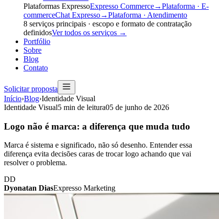
Plataformas Expresso
Expresso Commerce
→
Plataforma · E-
commerce
Chat Expresso
→
Plataforma · Atendimento
8
serviços principais · escopo e formato de contratação
definidos
Ver todos os serviços
→
Portfólio
Sobre
Blog
Contato
Solicitar proposta
Início
›
Blog
›
Identidade Visual
Identidade Visual
5
min de leitura
05 de junho de 2026
Logo não é marca: a diferença que muda tudo
Marca é sistema e significado, não só desenho. Entender essa
diferença evita decisões caras de trocar logo achando que vai
resolver o problema.
DD
Dyonatan Dias
Expresso Marketing